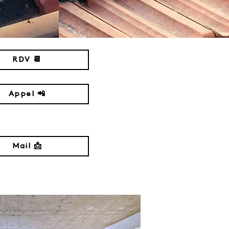
RDV 📆
Appel 📲
Mail 📩