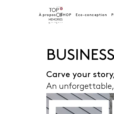
À propos
SHOP
Eco-conception
P
BUSINES
Carve your story
An unforgettable,