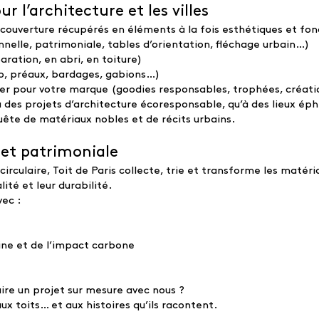
r l’architecture et les villes
ouverture récupérés en éléments à la fois esthétiques et fonc
nnelle, patrimoniale, tables d’orientation, fléchage urbain…)
ration, en abri, en toiture)
o, préaux, bardages, gabions…)
iser pour votre marque (goodies responsables, trophées, créat
 à des projets d’architecture écoresponsable, qu’à des lieux ép
ête de matériaux nobles et de récits urbains.
et patrimoniale
rculaire, Toit de Paris collecte, trie et transforme les matéri
lité et leur durabilité.
vec :
ine et de l’impact carbone
uire un projet sur mesure avec nous ?
ux toits… et aux histoires qu’ils racontent.