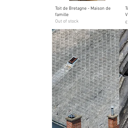
Quick View
Toit de Bretagne - Maison de
T
famille
V
Out of stock
P
€