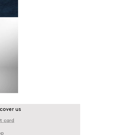
scover us
t card
op