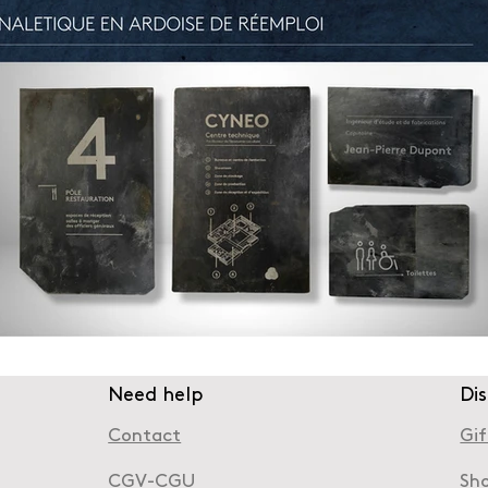
Need help
Di
Contact
Gif
CGV-CGU
Sh